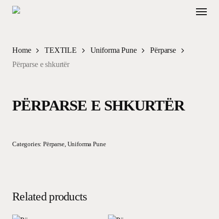
Skip
Menu
to
main
content
Home
TEXTILE
Uniforma Pune
Përparse
Përparse e shkurtër
PËRPARSE E SHKURTËR
Categories:
Përparse
,
Uniforma Pune
Related products