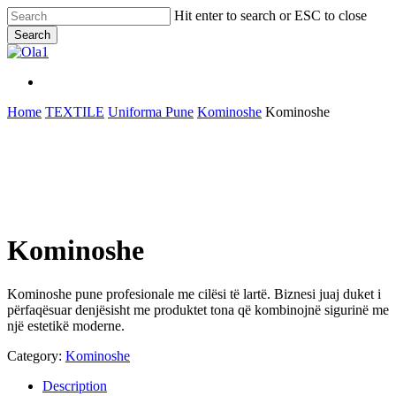
Skip
Hit enter to search or ESC to close
to
Search
main
Close
content
Search
Menu
Menu
Home
TEXTILE
Uniforma Pune
Kominoshe
Kominoshe
Kominoshe
Kominoshe pune profesionale me cilësi të lartë. Biznesi juaj duket i
përfaqësuar denjësisht me produktet tona që kombinojnë sigurinë me
një estetikë moderne.
Category:
Kominoshe
Description